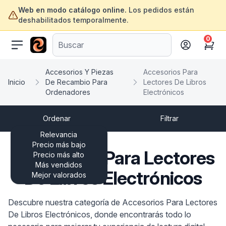
Web en modo catálogo online.
Los pedidos están
deshabilitados temporalmente.
0
ofertasinformatica.com
Cart
Accesorios Y Piezas
Accesorios Para
Inicio
De Recambio Para
Lectores De Libros
Ordenadores
Electrónicos
Ordenar
Filtrar
Relevancia
Precio más bajo
Accesorios Para Lectores
Precio más alto
Más vendidos
De Libros Electrónicos
Mejor valorados
Descubre nuestra categoría de Accesorios Para Lectores
De Libros Electrónicos, donde encontrarás todo lo