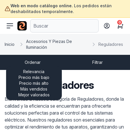
Web en modo catálogo online.
Los pedidos están
deshabilitados temporalmente.
0
ofertasinformatica.com
Cart
Accesorios Y Piezas De
Inicio
Reguladores
Iluminación
Ordenar
Filtrar
Relevancia
Precio más bajo
Reguladores
Precio más alto
Más vendidos
Mejor valorados
Bienvenido a nuestra categoría de Reguladores, donde la
calidad y la eficiencia se encuentran para ofrecerte
soluciones perfectas para el control de tus sistemas
eléctricos. Nuestros reguladores son esenciales para
optimizar el rendimiento de tus aparatos, garantizando un