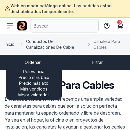
Web en modo catálogo online.
Los pedidos están
deshabilitados temporalmente.
0
ofertasinformatica.com
Cart
Conductos De
Canaleta Para
Inicio
Canalizaciones De Cable
Cables
Ordenar
Filtrar
Relevancia
Precio más bajo
Canaleta Para Cables
Precio más alto
Más vendidos
Mejor valorados
En nuestra tienda online, ofrecemos una amplia variedad
de canaletas para cables que son la solución perfecta
para mantener tu espacio ordenado y libre de desorden.
Ya sea en el hogar, la oficina o en proyectos de
instalación, las canaletas te ayudan a gestionar los cables