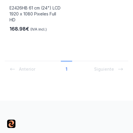
E2426HB 61 cm (24") LCD
1920 x 1080 Pixeles Full
HD
168.98€
(IVA incl.)
Anterior
1
Siguiente
Footer