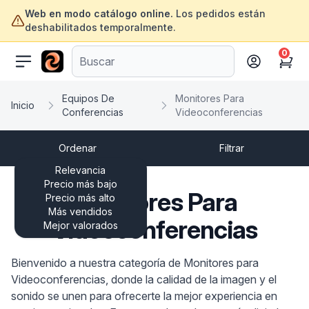
Web en modo catálogo online.
Los pedidos están
deshabilitados temporalmente.
0
ofertasinformatica.com
Cart
Equipos De
Monitores Para
Inicio
Conferencias
Videoconferencias
Ordenar
Filtrar
Relevancia
Precio más bajo
Monitores Para
Precio más alto
Más vendidos
Videoconferencias
Mejor valorados
Bienvenido a nuestra categoría de Monitores para
Videoconferencias, donde la calidad de la imagen y el
sonido se unen para ofrecerte la mejor experiencia en