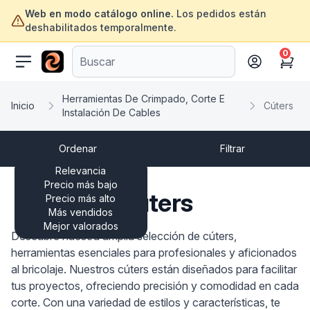
Web en modo catálogo online.
Los pedidos están
deshabilitados temporalmente.
0
ofertasinformatica.com
Cart
Herramientas De Crimpado, Corte E
Inicio
Cúters
Instalación De Cables
Ordenar
Filtrar
Relevancia
Precio más bajo
Cúters
Precio más alto
Más vendidos
Mejor valorados
Descubre nuestra amplia selección de cúters,
herramientas esenciales para profesionales y aficionados
al bricolaje. Nuestros cúters están diseñados para facilitar
tus proyectos, ofreciendo precisión y comodidad en cada
corte. Con una variedad de estilos y características, te