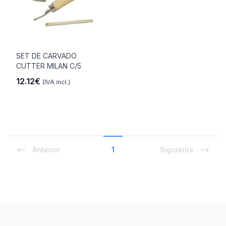
SET DE CARVADO
CUTTER MILAN C/5
12.12€
(IVA incl.)
Anterior
1
Siguiente
Footer