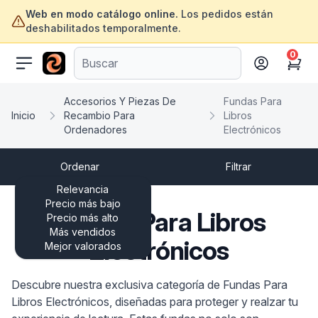
Web en modo catálogo online.
Los pedidos están
deshabilitados temporalmente.
0
ofertasinformatica.com
Cart
Accesorios Y Piezas De
Fundas Para
Inicio
Recambio Para
Libros
Ordenadores
Electrónicos
Ordenar
Filtrar
Relevancia
Precio más bajo
Fundas Para Libros
Precio más alto
Más vendidos
Electrónicos
Mejor valorados
Descubre nuestra exclusiva categoría de Fundas Para
Libros Electrónicos, diseñadas para proteger y realzar tu