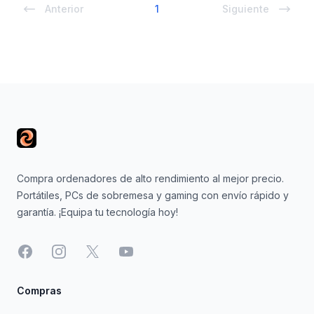
Anterior
1
Siguiente
Footer
Compra ordenadores de alto rendimiento al mejor precio.
Portátiles, PCs de sobremesa y gaming con envío rápido y
garantía. ¡Equipa tu tecnología hoy!
Facebook
Instagram
X
YouTube
Compras