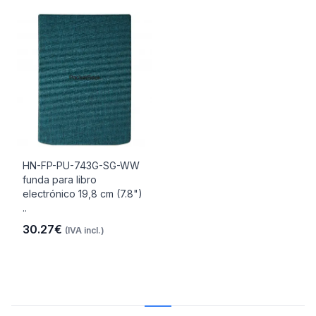
HN-FP-PU-743G-SG-WW
funda para libro
electrónico 19,8 cm (7.8")
..
30.27€
(IVA incl.)