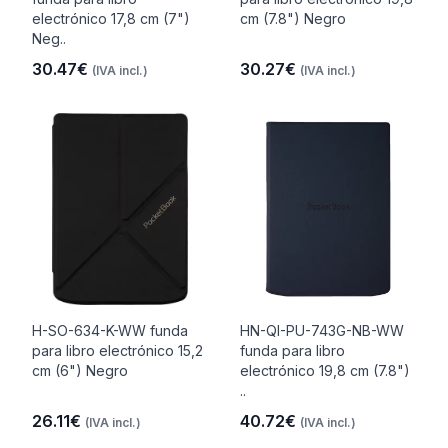
electrónico 17,8 cm (7")
cm (7.8") Negro
Neg..
30.47€
30.27€
(IVA incl.)
(IVA incl.)
H-SO-634-K-WW funda
HN-QI-PU-743G-NB-WW
para libro electrónico 15,2
funda para libro
cm (6") Negro
electrónico 19,8 cm (7.8")
..
26.11€
40.72€
(IVA incl.)
(IVA incl.)