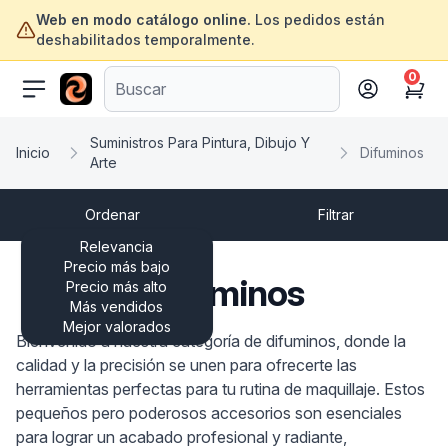
Web en modo catálogo online.
Los pedidos están
deshabilitados temporalmente.
0
ofertasinformatica.com
Cart
Suministros Para Pintura, Dibujo Y
Inicio
Difuminos
Arte
Ordenar
Filtrar
Relevancia
Precio más bajo
Difuminos
Precio más alto
Más vendidos
Mejor valorados
Bienvenido a nuestra categoría de difuminos, donde la
calidad y la precisión se unen para ofrecerte las
herramientas perfectas para tu rutina de maquillaje. Estos
pequeños pero poderosos accesorios son esenciales
para lograr un acabado profesional y radiante,