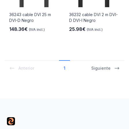
36243 cable DVI 25 m
36232 cable DVI 2 m DVI-
DVI-D Negro
D DVI-I Negro
148.36€
25.98€
(IVA incl.)
(IVA incl.)
Anterior
1
Siguiente
Footer