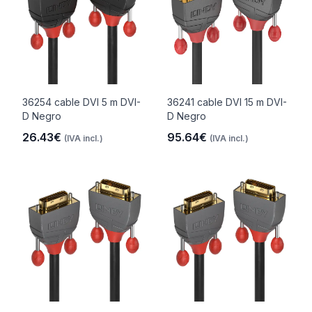
36254 cable DVI 5 m DVI-
36241 cable DVI 15 m DVI-
D Negro
D Negro
26.43€
95.64€
(IVA incl.)
(IVA incl.)