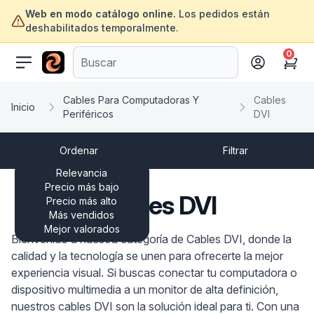
Web en modo catálogo online.
Los pedidos están
deshabilitados temporalmente.
0
ofertasinformatica.com
Cart
Cables Para Computadoras Y
Cables
Inicio
Periféricos
DVI
Ordenar
Filtrar
Relevancia
Precio más bajo
Cables DVI
Precio más alto
Más vendidos
Mejor valorados
Bienvenido a nuestra categoría de Cables DVI, donde la
calidad y la tecnología se unen para ofrecerte la mejor
experiencia visual. Si buscas conectar tu computadora o
dispositivo multimedia a un monitor de alta definición,
nuestros cables DVI son la solución ideal para ti. Con una