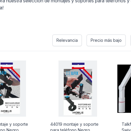
a nuestra selección de montajes y soportes para teléfonos y eli
a!
s
Relevancia
Precio más bajo
taje y soporte
44019 montaje y soporte
Talk
ono Negro
para teléfono Negro
Swiv