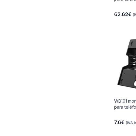
62.62€
(I
io
 Libre
les Y
WB101 mon
para teléf
Y
7.6€
(IVA i