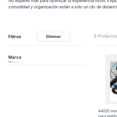
No esperes más para optimizar tu experiencia móvil. Explor
comodidad y organización están a solo un clic de distanci
ción
8 Producto
Filtros
Eliminar
áficos
ión
Marca
Marca
44020 mon
para teléf
nal