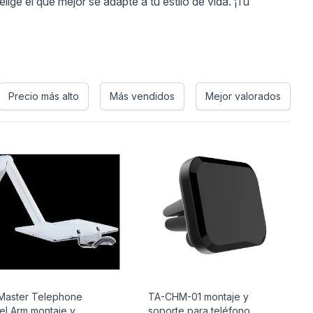
ge el que mejor se adapte a tu estilo de vida. ¡Tu
Precio más alto
Más vendidos
Mejor valorados
Master Telephone
TA-CHM-01 montaje y
el Arm montaje y
soporte para teléfono