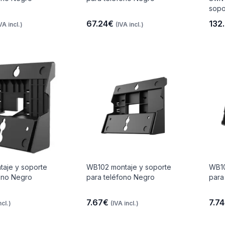
sopo
67.24€
132
VA incl.)
(IVA incl.)
taje y soporte
WB102 montaje y soporte
WB10
ono Negro
para teléfono Negro
para
7.67€
7.7
ncl.)
(IVA incl.)