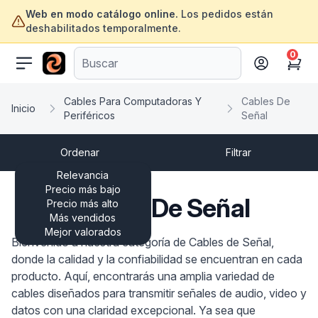
Web en modo catálogo online.
Los pedidos están
deshabilitados temporalmente.
0
ofertasinformatica.com
Cart
Cables Para Computadoras Y
Cables De
Inicio
Periféricos
Señal
Ordenar
Filtrar
Relevancia
Precio más bajo
Cables De Señal
Precio más alto
Más vendidos
Mejor valorados
Bienvenido a nuestra categoría de Cables de Señal,
donde la calidad y la confiabilidad se encuentran en cada
producto. Aquí, encontrarás una amplia variedad de
cables diseñados para transmitir señales de audio, video y
datos con una claridad excepcional. Ya sea que