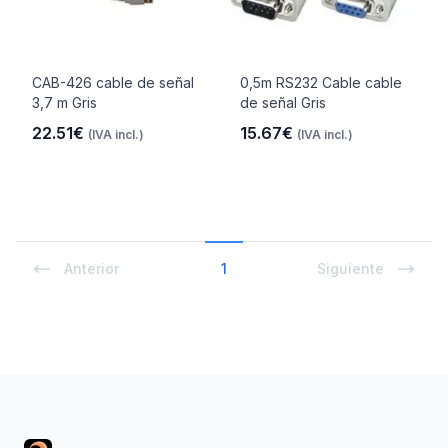
CAB-426 cable de señal
0,5m RS232 Cable cable
3,7 m Gris
de señal Gris
22.51€
15.67€
(IVA incl.)
(IVA incl.)
Anterior
1
Siguiente
Footer