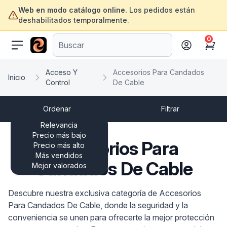
Web en modo catálogo online.
Los pedidos están
deshabilitados temporalmente.
0
ofertasinformatica.com
Cart
Acceso Y
Accesorios Para Candados
Inicio
Control
De Cable
Ordenar
Filtrar
Relevancia
Precio más bajo
Accesorios Para
Precio más alto
Más vendidos
Candados De Cable
Mejor valorados
Descubre nuestra exclusiva categoría de Accesorios
Para Candados De Cable, donde la seguridad y la
conveniencia se unen para ofrecerte la mejor protección