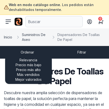
Web en modo catálogo online.
Los pedidos están
deshabilitados temporalmente.
0
ofertasinformatica.com
Cart
Suministros De
Dispensadores De Toallas
Inicio
Aseo
De Papel
Ordenar
Filtrar
Relevancia
Precio más bajo
Dispensadores De Toallas
Precio más alto
Más vendidos
De Papel
Mejor valorados
Descubre nuestra amplia selección de dispensadores de
toallas de papel, la solución perfecta para mantener la
higiene y la comodidad en cualquier espacio, ya sea en el