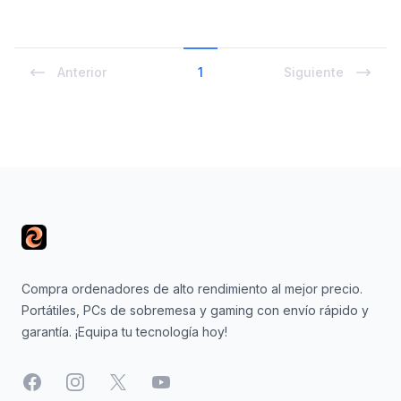
Anterior
1
Siguiente
Footer
Compra ordenadores de alto rendimiento al mejor precio.
Portátiles, PCs de sobremesa y gaming con envío rápido y
garantía. ¡Equipa tu tecnología hoy!
Facebook
Instagram
X
YouTube