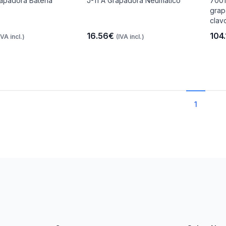
apadora Batería
J-11 A Grapadora Neúmatico
7001
grap
clav
16.56€
104
IVA incl.)
(IVA incl.)
1