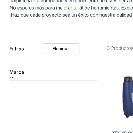
carpintería. La durabilidad y el rendimiento de estas herra
No esperes más para mejorar tu kit de herramientas. Expl
ción
¡Haz que cada proyecto sea un éxito con nuestra calidad 
3 Producto
Filtros
Eliminar
áficos
ión
Marca
Marca
nal