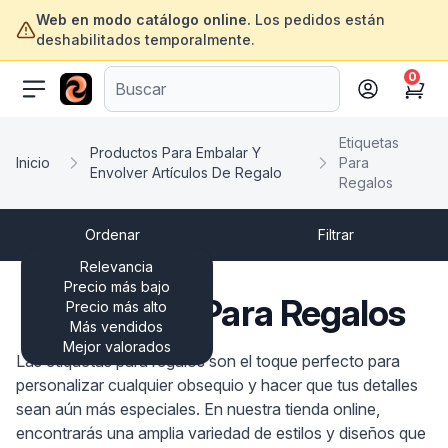
Web en modo catálogo online.
Los pedidos están
deshabilitados temporalmente.
0
ofertasinformatica.com
Cart
Etiquetas
Productos Para Embalar Y
Inicio
Para
Envolver Artículos De Regalo
Regalos
Ordenar
Filtrar
Relevancia
Precio más bajo
Etiquetas Para Regalos
Precio más alto
Más vendidos
Mejor valorados
Las etiquetas para regalos son el toque perfecto para
personalizar cualquier obsequio y hacer que tus detalles
sean aún más especiales. En nuestra tienda online,
encontrarás una amplia variedad de estilos y diseños que