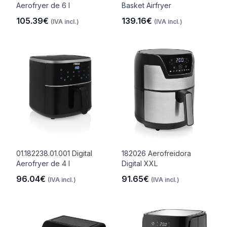
Aerofryer de 6 l
Basket Airfryer
105.39€
139.16€
(IVA incl.)
(IVA incl.)
01.182238.01.001 Digital
182026 Aerofreidora
Aerofryer de 4 l
Digital XXL
96.04€
91.65€
(IVA incl.)
(IVA incl.)