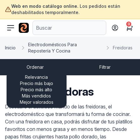
Web en modo catálogo online.
Los pedidos están
deshabilitados temporalmente.
0
ofertasinformatica.com
Cart
Electrodomésticos Para
Inicio
Freidoras
Repostería Y Cocina
Ordenar
Filtrar
Relevancia
Precio más bajo
Freidoras
Precio más alto
Más vendidos
Mejor valorados
Descubre el delicioso mundo de las freidoras, el
electrodoméstico que transformará tu forma de cocinar.
Con una freidora en casa, podrás disfrutar de tus platillos
favoritos con menos grasa y en menos tiempo. Desde
papas fritas crujientes hasta pollo dorado, las