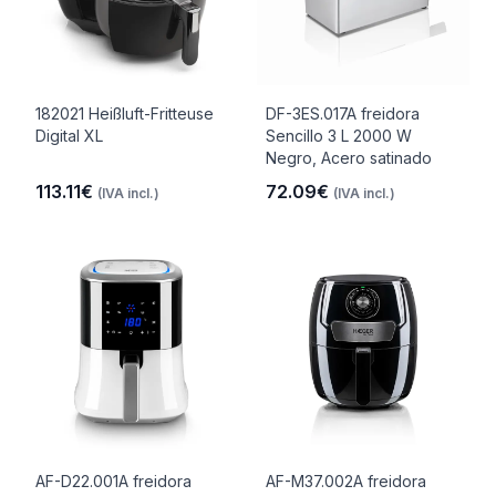
182021 Heißluft-Fritteuse
DF-3ES.017A freidora
Digital XL
Sencillo 3 L 2000 W
Negro, Acero satinado
113.11€
72.09€
(IVA incl.)
(IVA incl.)
AF-D22.001A freidora
AF-M37.002A freidora