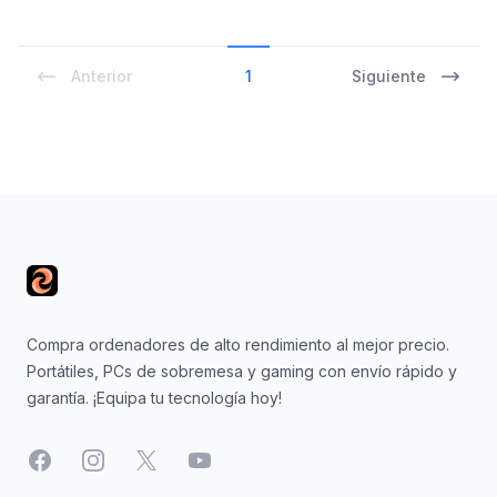
Anterior
1
Siguiente
Footer
Compra ordenadores de alto rendimiento al mejor precio.
Portátiles, PCs de sobremesa y gaming con envío rápido y
garantía. ¡Equipa tu tecnología hoy!
Facebook
Instagram
X
YouTube