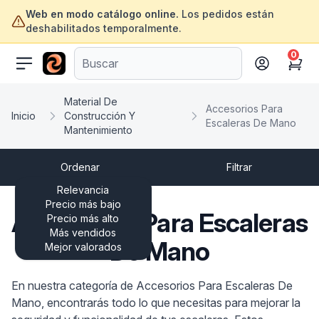
Web en modo catálogo online.
Los pedidos están
deshabilitados temporalmente.
0
ofertasinformatica.com
Cart
Material De
Accesorios Para
Inicio
Construcción Y
Escaleras De Mano
Mantenimiento
Ordenar
Filtrar
Relevancia
Precio más bajo
Accesorios Para Escaleras
Precio más alto
Más vendidos
De Mano
Mejor valorados
En nuestra categoría de Accesorios Para Escaleras De
Mano, encontrarás todo lo que necesitas para mejorar la