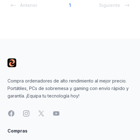
Anterior
1
Siguiente
Footer
Compra ordenadores de alto rendimiento al mejor precio.
Portátiles, PCs de sobremesa y gaming con envío rápido y
garantía. ¡Equipa tu tecnología hoy!
Facebook
Instagram
X
YouTube
Compras