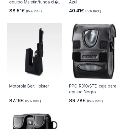
equipo Maletín/funda cl�..
Azul
88.51€
40.41€
(IVA incl.)
(IVA incl.)
Motorola Belt Holster
PPC-R310/STD caja para
equipo Negro
87.16€
89.78€
(IVA incl.)
(IVA incl.)