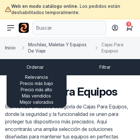
Web en modo catálogo online.
Los pedidos están
deshabilitados temporalmente.
0
ofertasinformatica.com
Cart
Mochilas, Maletas Y Equipos
Cajas Para
Inicio
De Viaje
Equipos
Ordenar
Filtrar
Relevancia
Precio más bajo
Cajas Para Equipos
Precio más alto
Más vendidos
Mejor valorados
Bienvenido a nuestra categoría de Cajas Para Equipos,
donde la seguridad y la funcionalidad se unen para
proteger tus dispositivos más preciados. Aquí
encontrarás una amplia selección de soluciones
diseñadas para mantener tus equipos en perfectas