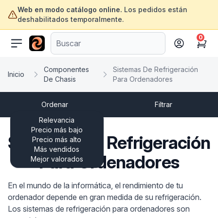
Web en modo catálogo online.
Los pedidos están
deshabilitados temporalmente.
0
ofertasinformatica.com
Cart
Componentes
Sistemas De Refrigeración
Inicio
De Chasis
Para Ordenadores
Ordenar
Filtrar
Relevancia
Precio más bajo
Sistemas De Refrigeración
Precio más alto
Más vendidos
Para Ordenadores
Mejor valorados
En el mundo de la informática, el rendimiento de tu
ordenador depende en gran medida de su refrigeración.
Los sistemas de refrigeración para ordenadores son