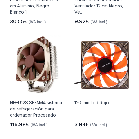
cm Aluminio, Negro,
Ventilador 12 cm Negro,
Blanco 1..
Ve..
30.55€
9.92€
(IVA incl.)
(IVA incl.)
NH-U12S SE-AM4 sistema
120 mm Led Rojo
de refrigeración para
ordenador Procesado..
116.98€
3.93€
(IVA incl.)
(IVA incl.)