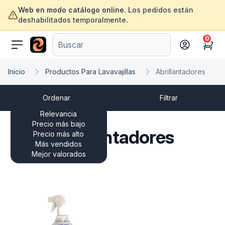
Web en modo catálogo online.
Los pedidos están
deshabilitados temporalmente.
0
ofertasinformatica.com
Cart
Inicio
Productos Para Lavavajillas
Abrillantadores
Ordenar
Filtrar
Relevancia
Precio más bajo
Abrillantadores
Precio más alto
Más vendidos
Mejor valorados