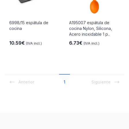
6998/15 espátula de
A195007 espátula de
cocina
cocina Nylon, Silicona,
Acero inoxidable 1 p..
10.59€
6.73€
(IVA incl.)
(IVA incl.)
Anterior
1
Siguiente
Footer