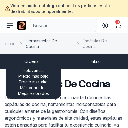
Web en modo catálogo online.
Los pedidos están
deshabilitados temporalmente.
0
ofertasinformatica.com
Cart
Herramientas De
Espátulas De
Inicio
Cocina
Cocina
Ordenar
Filtrar
Relevancia
Precio más bajo
Espátulas De Cocina
Precio más alto
Más vendidos
Mejor valorados
Descubre la versatilidad y funcionalidad de nuestras
espátulas de cocina, herramientas indispensables para
cualquier amante de la gastronomía. Con diseños
ergonómicos y materiales de alta calidad, estas espátulas
están pensadas para facilitar tu experiencia culinaria, ya