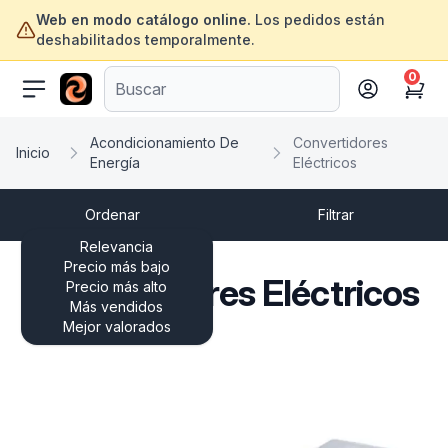
Web en modo catálogo online.
Los pedidos están
deshabilitados temporalmente.
0
ofertasinformatica.com
Cart
Acondicionamiento De
Convertidores
Inicio
Energía
Eléctricos
Ordenar
Filtrar
Relevancia
Precio más bajo
Convertidores Eléctricos
Precio más alto
Más vendidos
Mejor valorados