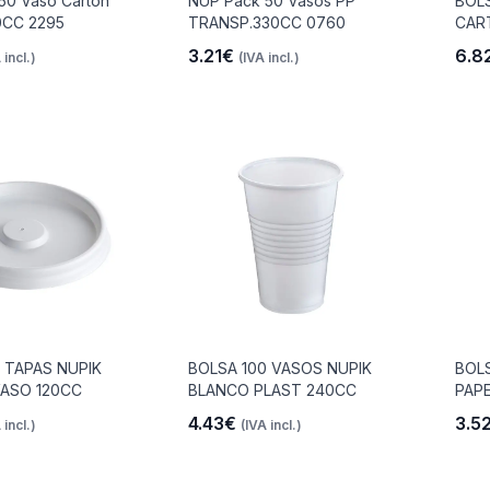
50 Vaso Cartón
NUP Pack 50 Vasos PP
BOLS
0CC 2295
TRANSP.330CC 0760
CAR
3.21€
6.8
 incl.)
(IVA incl.)
 TAPAS NUPIK
BOLSA 100 VASOS NUPIK
BOL
ASO 120CC
BLANCO PLAST 240CC
PAPE
4.43€
3.5
 incl.)
(IVA incl.)