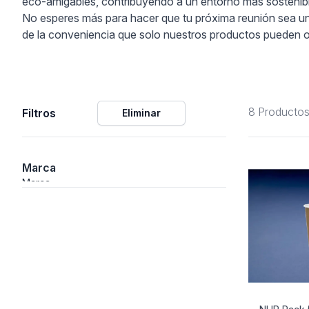
eco-amigables, contribuyendo a un entorno más sostenibl
No esperes más para hacer que tu próxima reunión sea un 
ción
de la conveniencia que solo nuestros productos pueden o
8 Producto
Filtros
Eliminar
áficos
ión
Marca
Marca
nal