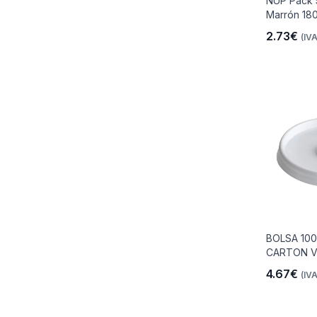
NUP Pack 
Marrón 18
2.73€
(IVA
io
 Libre
les Y
BOLSA 100
CARTON V
Y
4.67€
(IVA