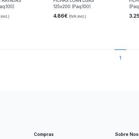
R RAYADAS
FICHAS LOAN LISAS
FIC
aq.100)
125x200 (Paq.100)
(Paq
4.86€
3.2
 incl.)
(IVA incl.)
1
Compras
Sobre Nos