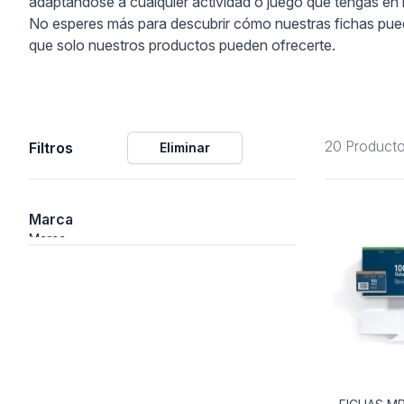
adaptándose a cualquier actividad o juego que tengas en
No esperes más para descubrir cómo nuestras fichas puede
ción
que solo nuestros productos pueden ofrecerte.
20 Product
Filtros
Eliminar
áficos
ión
Marca
Marca
nal