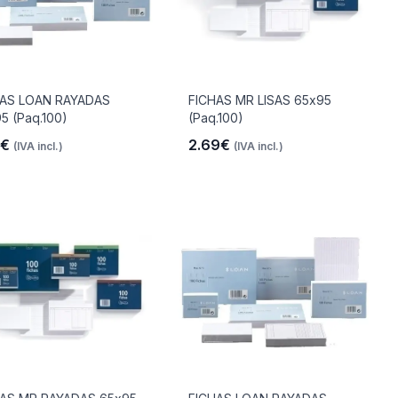
HAS LOAN RAYADAS
FICHAS MR LISAS 65x95
5 (Paq.100)
(Paq.100)
9€
2.69€
(IVA incl.)
(IVA incl.)