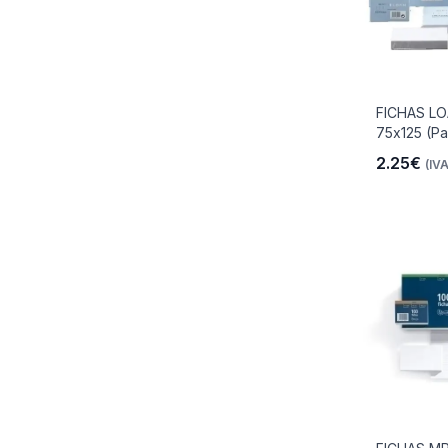
FICHAS L
75x125 (Pa
2.25€
(IVA