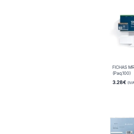
FICHAS MR
(Paq.100)
3.28€
(IVA