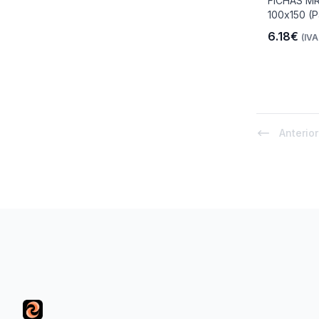
FICHAS M
100x150 (P
6.18€
(IVA
Anterior
Footer