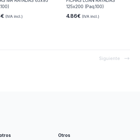
HAS MR RAYADAS 65x95
FICHAS LOAN RAYADAS
.100)
125x200 (Paq.100)
5€
4.86€
(IVA incl.)
(IVA incl.)
Siguiente
otros
Otros