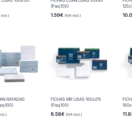
 LISAS 100x150
FICHAS LOAN LISAS 65x95
FIC
(Paq.100)
125x
1.59€
10.
 incl.)
(IVA incl.)
OAN RAYADAS
FICHAS MR LISAS 160x215
FIC
aq.100)
(Paq.100)
160x
8.58€
11.
ncl.)
(IVA incl.)