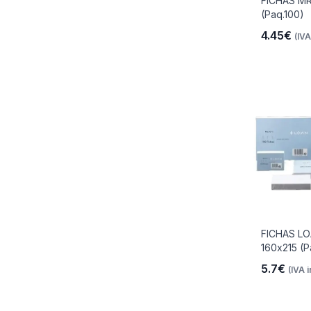
FICHAS MR
(Paq.100)
4.45€
(IVA
io
 Libre
les Y
FICHAS L
160x215 (P
Y
5.7€
(IVA i