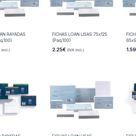
OAN RAYADAS
FICHAS LOAN LISAS 75x125
FIC
q.100)
(Paq.100)
65x9
2.25€
1.5
 incl.)
(IVA incl.)