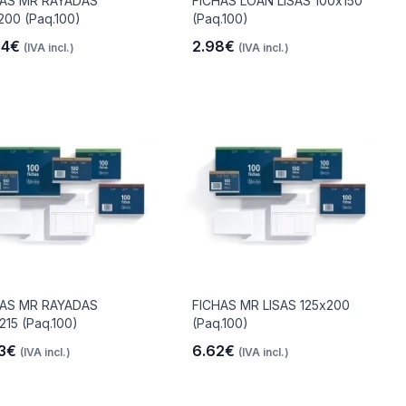
HAS MR RAYADAS
FICHAS LOAN LISAS 100x150
200 (Paq.100)
(Paq.100)
04€
2.98€
(IVA incl.)
(IVA incl.)
HAS MR RAYADAS
FICHAS MR LISAS 125x200
215 (Paq.100)
(Paq.100)
83€
6.62€
(IVA incl.)
(IVA incl.)