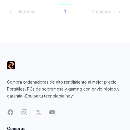
Anterior
1
Siguiente
Footer
Compra ordenadores de alto rendimiento al mejor precio.
Portátiles, PCs de sobremesa y gaming con envío rápido y
garantía. ¡Equipa tu tecnología hoy!
Facebook
Instagram
X
YouTube
Compras