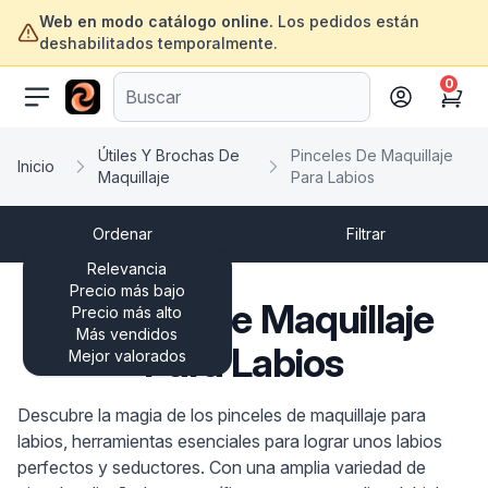
Web en modo catálogo online.
Los pedidos están
deshabilitados temporalmente.
0
ofertasinformatica.com
Cart
Útiles Y Brochas De
Pinceles De Maquillaje
Inicio
Maquillaje
Para Labios
Ordenar
Filtrar
Relevancia
Precio más bajo
Pinceles De Maquillaje
Precio más alto
Más vendidos
Para Labios
Mejor valorados
Descubre la magia de los pinceles de maquillaje para
labios, herramientas esenciales para lograr unos labios
perfectos y seductores. Con una amplia variedad de