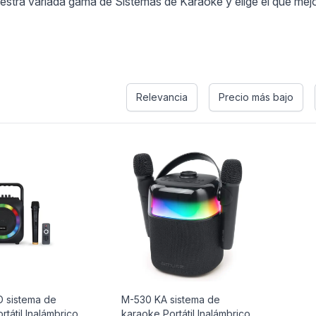
uestra variada gama de Sistemas de Karaoke y elige el que mejo
Relevancia
Precio más bajo
 sistema de
M-530 KA sistema de
tátil Inalámbrico
karaoke Portátil Inalámbrico