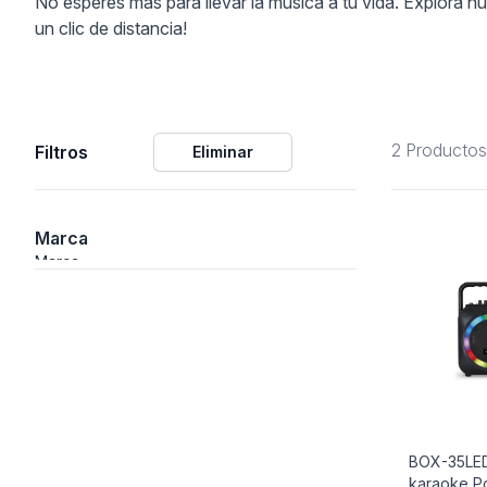
No esperes más para llevar la música a tu vida. Explora n
un clic de distancia!
ción
2 Productos
Filtros
Eliminar
áficos
ión
Marca
Marca
BOX-35LED
karaoke Por
nal