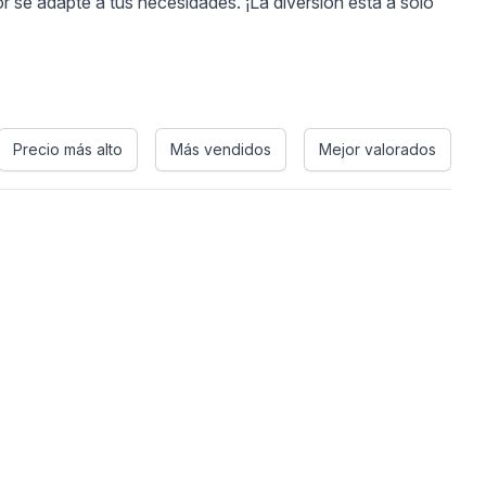
r se adapte a tus necesidades. ¡La diversión está a solo
Precio más alto
Más vendidos
Mejor valorados