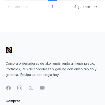
Anterior
1
Siguiente
Footer
Compra ordenadores de alto rendimiento al mejor precio.
Portátiles, PCs de sobremesa y gaming con envío rápido y
garantía. ¡Equipa tu tecnología hoy!
Facebook
Instagram
X
YouTube
Compras