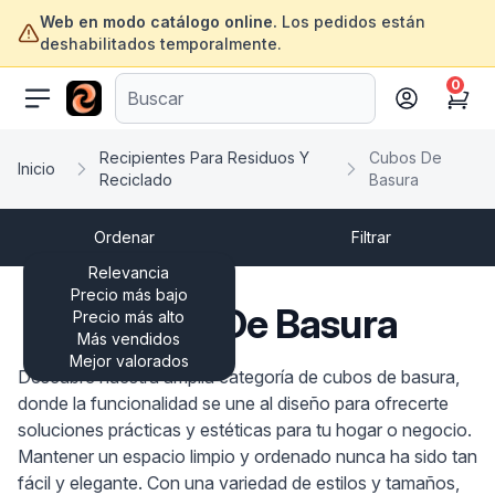
Web en modo catálogo online.
Los pedidos están
deshabilitados temporalmente.
0
ofertasinformatica.com
Cart
Recipientes Para Residuos Y
Cubos De
Inicio
Reciclado
Basura
Ordenar
Filtrar
Relevancia
Precio más bajo
Cubos De Basura
Precio más alto
Más vendidos
Mejor valorados
Descubre nuestra amplia categoría de cubos de basura,
donde la funcionalidad se une al diseño para ofrecerte
soluciones prácticas y estéticas para tu hogar o negocio.
Mantener un espacio limpio y ordenado nunca ha sido tan
fácil y elegante. Con una variedad de estilos y tamaños,