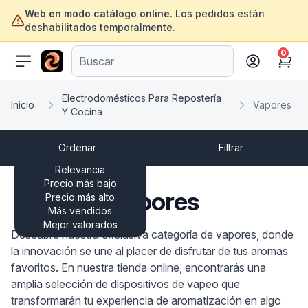
Web en modo catálogo online.
Los pedidos están
deshabilitados temporalmente.
0
ofertasinformatica.com
Cart
Electrodomésticos Para Repostería
Inicio
Vapores
Y Cocina
Ordenar
Filtrar
Relevancia
Precio más bajo
Vapores
Precio más alto
Más vendidos
Mejor valorados
Descubre nuestra exclusiva categoría de vapores, donde
la innovación se une al placer de disfrutar de tus aromas
favoritos. En nuestra tienda online, encontrarás una
amplia selección de dispositivos de vapeo que
transformarán tu experiencia de aromatización en algo