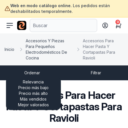
Web en modo catálogo online.
Los pedidos están
deshabilitados temporalmente.
0
ofertasinformatica.com
Cart
Accesorios Y Piezas
Accesorios Para
Para Pequeños
Hacer Pasta Y
Inicio
Electrodomésticos De
Cortapastas Para
Cocina
Ravioli
Ordenar
Filtrar
Relevancia
Precio más bajo
Accesorios Para Hacer
Precio más alto
Más vendidos
Pasta Y Cortapastas Para
Mejor valorados
Ravioli