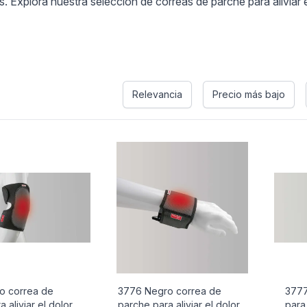
 Explora nuestra selección de correas de parche para aliviar e
s
Relevancia
Precio más bajo
o correa de
3776 Negro correa de
3777
 aliviar el dolor
parche para aliviar el dolor
para