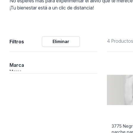
No esperes más para experimentar el alivio que te mereces.
¡Tu bienestar está a un clic de distancia!
ción
4 Producto
Filtros
Eliminar
áficos
ión
Marca
Marca
3775 Negr
parche para
nal