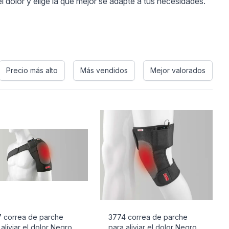
l dolor y elige la que mejor se adapte a tus necesidades.
Precio más alto
Más vendidos
Mejor valorados
 correa de parche
3774 correa de parche
 aliviar el dolor Negro
para aliviar el dolor Negro