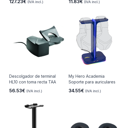
127.23€
11.83€
(IVA incl.)
(IVA incl.)
Descolgador de terminal
My Hero Academia
HL10 con toma recta TAA
Soporte para auriculares
56.53€
34.55€
(IVA incl.)
(IVA incl.)