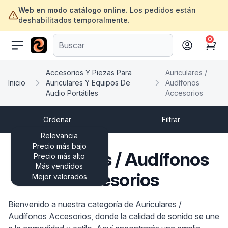
Web en modo catálogo online.
Los pedidos están
deshabilitados temporalmente.
0
ofertasinformatica.com
Cart
Accesorios Y Piezas Para
Auriculares /
Inicio
Auriculares Y Equipos De
Audífonos
Audio Portátiles
Accesorios
Ordenar
Filtrar
Relevancia
Precio más bajo
Auriculares / Audífonos
Precio más alto
Más vendidos
Accesorios
Mejor valorados
Bienvenido a nuestra categoría de Auriculares /
Audífonos Accesorios, donde la calidad de sonido se une