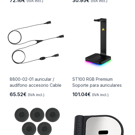
72.16€
30.95€
(IVA incl.)
(IVA incl.)
8800-02-01 auricular /
ST100 RGB Premium
audífono accesorio Cable
Soporte para auriculares
65.52€
101.04€
(IVA incl.)
(IVA incl.)