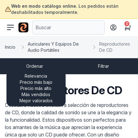
Web en modo catálogo online.
Los pedidos están
deshabilitados temporalmente.
0
ofertasinformatica.com
Cart
Auriculares Y Equipos De
Reproductores
Inicio
Audio Portátiles
De CD
Ordenar
Filtrar
Relevancia
Precio más bajo
Reproductores De CD
Precio más alto
Más vendidos
Mejor valorados
Descubre nuestra exclusiva selección de reproductores
de CD, donde la calidad de sonido se une a la elegancia y
la funcionalidad. Estos dispositivos son perfectos para
los amantes de la música que aprecian la experiencia
única que solo un CD puede ofrecer. Con un diseño