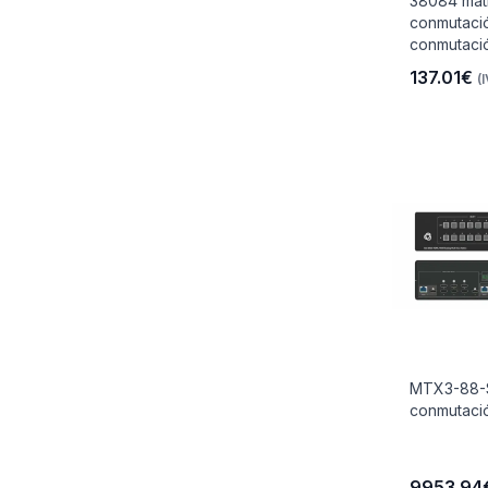
38084 mat
conmutació
conmutaci
137.01€
(
io
 Libre
les Y
MTX3-88-S
Y
conmutaci
9953.94