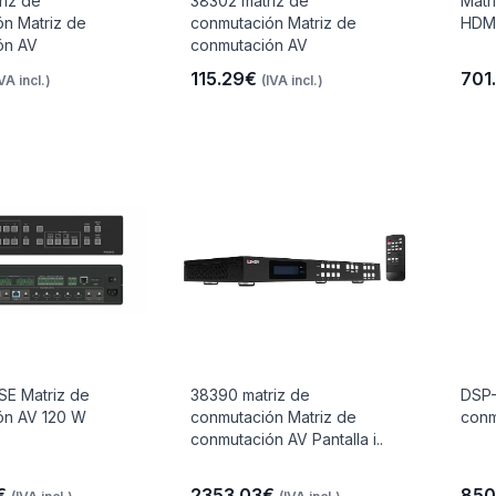
riz de
38302 matriz de
Matr
n Matriz de
conmutación Matriz de
HDMI
ón AV
conmutación AV
115.29€
701
IVA incl.)
(IVA incl.)
E Matriz de
38390 matriz de
DSP-
ón AV 120 W
conmutación Matriz de
conm
conmutación AV Pantalla i..
€
2353.03€
850