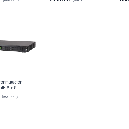
(IVA incl.)
(IVA incl.)
conmutación
 4K 8 x 8
€
(IVA incl.)