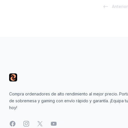
Anterior
Footer
Compra ordenadores de alto rendimiento al mejor precio. Portá
de sobremesa y gaming con envío rápido y garantía. ¡Equipa tu
hoy!
Facebook
Instagram
X
YouTube