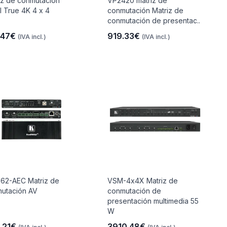
iz de conmutación
VP2420 matriz de
 True 4K 4 x 4
conmutación Matriz de
conmutación de presentac..
.47€
919.33€
(IVA incl.)
(IVA incl.)
62-AEC Matriz de
VSM-4x4X Matriz de
utación AV
conmutación de
presentación multimedia 55
W
.21€
3910.48€