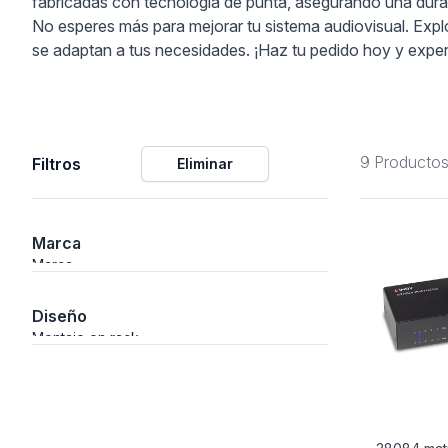
fabricadas con tecnología de punta, asegurando una durabi
No esperes más para mejorar tu sistema audiovisual. Expl
ción
se adaptan a tus necesidades. ¡Haz tu pedido hoy y experi
9 Producto
Filtros
Eliminar
áficos
ión
Marca
Marca
Diseño
Montaje en rack
nal