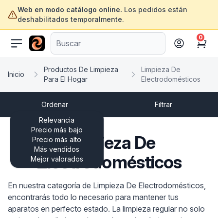
Web en modo catálogo online.
Los pedidos están
deshabilitados temporalmente.
0
ofertasinformatica.com
Cart
Productos De Limpieza
Limpieza De
Inicio
Para El Hogar
Electrodomésticos
Ordenar
Filtrar
Relevancia
Precio más bajo
Limpieza De
Precio más alto
Más vendidos
Electrodomésticos
Mejor valorados
En nuestra categoría de Limpieza De Electrodomésticos,
encontrarás todo lo necesario para mantener tus
aparatos en perfecto estado. La limpieza regular no solo