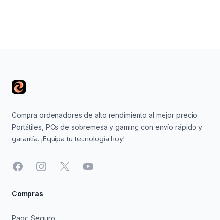
Footer
Compra ordenadores de alto rendimiento al mejor precio.
Portátiles, PCs de sobremesa y gaming con envío rápido y
garantía. ¡Equipa tu tecnología hoy!
Facebook
Instagram
X
YouTube
Compras
Pago Seguro