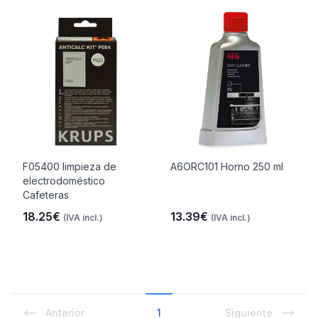
F05400 limpieza de
A6ORC101 Horno 250 ml
electrodoméstico
Cafeteras
18.25€
13.39€
(IVA incl.)
(IVA incl.)
Anterior
1
Siguiente