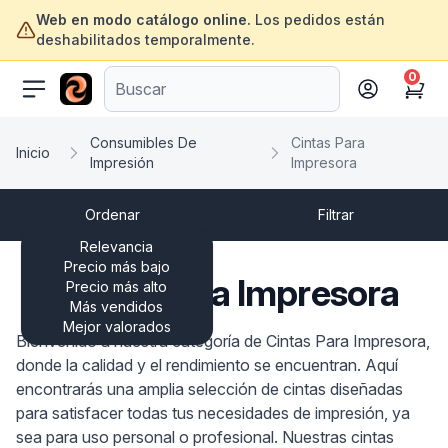
Web en modo catálogo online.
Los pedidos están
deshabilitados temporalmente.
0
ofertasinformatica.com
Cart
Consumibles De
Cintas Para
Inicio
Impresión
Impresora
Ordenar
Filtrar
Relevancia
Precio más bajo
Cintas Para Impresora
Precio más alto
Más vendidos
Mejor valorados
Bienvenido a nuestra categoría de Cintas Para Impresora,
donde la calidad y el rendimiento se encuentran. Aquí
encontrarás una amplia selección de cintas diseñadas
para satisfacer todas tus necesidades de impresión, ya
sea para uso personal o profesional. Nuestras cintas