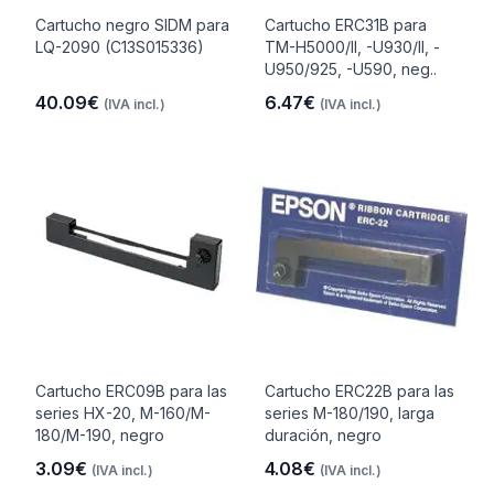
Cartucho negro SIDM para
Cartucho ERC31B para
LQ-2090 (C13S015336)
TM-H5000/II, -U930/II, -
U950/925, -U590, neg..
40.09€
6.47€
(IVA incl.)
(IVA incl.)
Cartucho ERC09B para las
Cartucho ERC22B para las
series HX-20, M-160/M-
series M-180/190, larga
180/M-190, negro
duración, negro
3.09€
4.08€
(IVA incl.)
(IVA incl.)