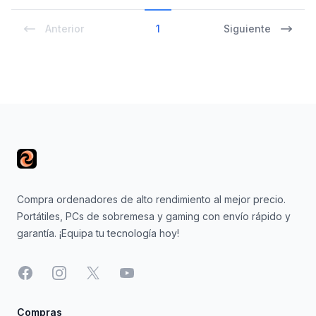
Anterior
1
Siguiente
Footer
Compra ordenadores de alto rendimiento al mejor precio.
Portátiles, PCs de sobremesa y gaming con envío rápido y
garantía. ¡Equipa tu tecnología hoy!
Facebook
Instagram
X
YouTube
Compras