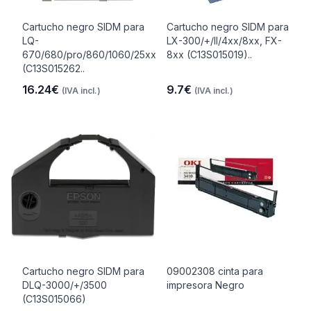
Cartucho negro SIDM para
Cartucho negro SIDM para
LQ-
LX-300/+/II/4xx/8xx, FX-
670/680/pro/860/1060/25xx
8xx (C13S015019)..
(C13S015262..
16.24€
9.7€
(IVA incl.)
(IVA incl.)
Cartucho negro SIDM para
09002308 cinta para
DLQ-3000/+/3500
impresora Negro
(C13S015066)