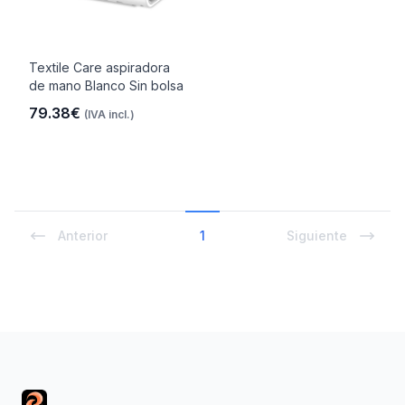
Textile Care aspiradora
de mano Blanco Sin bolsa
79.38€
(IVA incl.)
Anterior
1
Siguiente
Footer