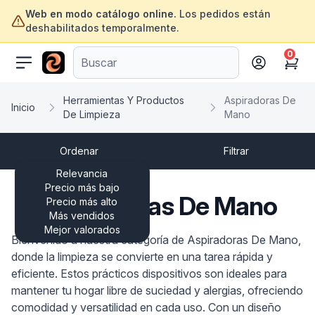
Web en modo catálogo online.
Los pedidos están
deshabilitados temporalmente.
0
ofertasinformatica.com
Cart
Herramientas Y Productos
Aspiradoras De
Inicio
De Limpieza
Mano
Ordenar
Filtrar
Relevancia
Precio más bajo
Aspiradoras De Mano
Precio más alto
Más vendidos
Mejor valorados
Bienvenido a nuestra categoría de Aspiradoras De Mano,
donde la limpieza se convierte en una tarea rápida y
eficiente. Estos prácticos dispositivos son ideales para
mantener tu hogar libre de suciedad y alergias, ofreciendo
comodidad y versatilidad en cada uso. Con un diseño