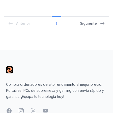
Anterior
1
Siguiente
Footer
Compra ordenadores de alto rendimiento al mejor precio.
Portátiles, PCs de sobremesa y gaming con envío rápido y
garantía. ¡Equipa tu tecnología hoy!
Facebook
Instagram
X
YouTube