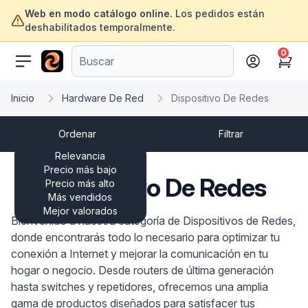
Web en modo catálogo online.
Los pedidos están
deshabilitados temporalmente.
0
ofertasinformatica.com
Cart
Inicio
Hardware De Red
Dispositivo De Redes
Ordenar
Filtrar
Relevancia
Precio más bajo
Dispositivo De Redes
Precio más alto
Más vendidos
Mejor valorados
Bienvenido a nuestra categoría de Dispositivos de Redes,
donde encontrarás todo lo necesario para optimizar tu
conexión a Internet y mejorar la comunicación en tu
hogar o negocio. Desde routers de última generación
hasta switches y repetidores, ofrecemos una amplia
gama de productos diseñados para satisfacer tus