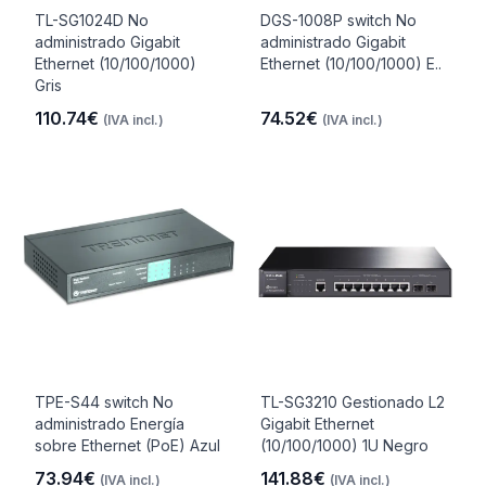
TL-SG1024D No
DGS-1008P switch No
administrado Gigabit
administrado Gigabit
Ethernet (10/100/1000)
Ethernet (10/100/1000) E..
Gris
110.74€
74.52€
(IVA incl.)
(IVA incl.)
TPE-S44 switch No
TL-SG3210 Gestionado L2
administrado Energía
Gigabit Ethernet
sobre Ethernet (PoE) Azul
(10/100/1000) 1U Negro
73.94€
141.88€
(IVA incl.)
(IVA incl.)