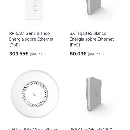
RP-5AC-Gen2 Blanco
SXTsq Lite5 Blanco
Energía sobre Ethernet
Energía sobre Ethernet
(PoE)
(PoE)
303.55€
60.03€
(IVA incl.)
(IVA incl.)
cAP ac 867 Mbit/s Blanco
RBSXTsqG-5acD 1000