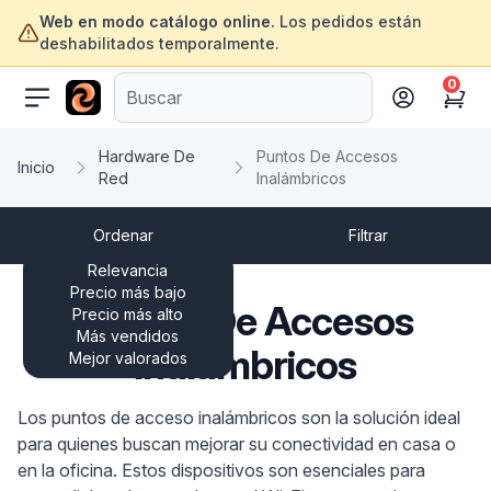
Web en modo catálogo online.
Los pedidos están
deshabilitados temporalmente.
0
ofertasinformatica.com
Cart
Hardware De
Puntos De Accesos
Inicio
Red
Inalámbricos
Ordenar
Filtrar
Relevancia
Precio más bajo
Puntos De Accesos
Precio más alto
Más vendidos
Inalámbricos
Mejor valorados
Los puntos de acceso inalámbricos son la solución ideal
para quienes buscan mejorar su conectividad en casa o
en la oficina. Estos dispositivos son esenciales para