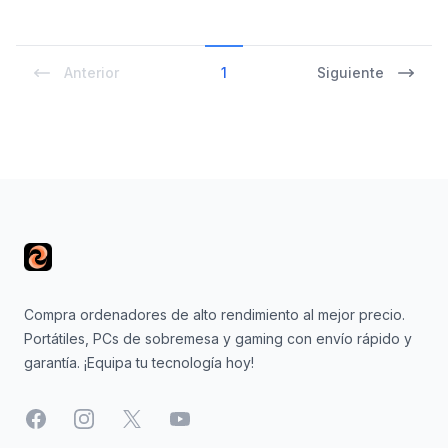
Anterior
1
Siguiente
Footer
Compra ordenadores de alto rendimiento al mejor precio.
Portátiles, PCs de sobremesa y gaming con envío rápido y
garantía. ¡Equipa tu tecnología hoy!
Facebook
Instagram
X
YouTube