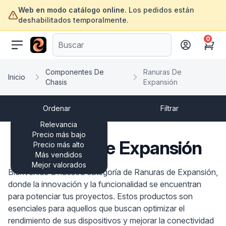
Web en modo catálogo online.
Los pedidos están
deshabilitados temporalmente.
0
ofertasinformatica.com
Cart
Componentes De
Ranuras De
Inicio
Chasis
Expansión
Ordenar
Filtrar
Relevancia
Precio más bajo
Ranuras De Expansión
Precio más alto
Más vendidos
Mejor valorados
Bienvenido a nuestra categoría de Ranuras de Expansión,
donde la innovación y la funcionalidad se encuentran
para potenciar tus proyectos. Estos productos son
esenciales para aquellos que buscan optimizar el
rendimiento de sus dispositivos y mejorar la conectividad