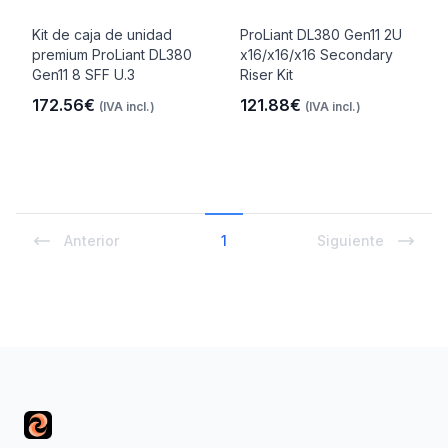
Kit de caja de unidad
ProLiant DL380 Gen11 2U
premium ProLiant DL380
x16/x16/x16 Secondary
Gen11 8 SFF U.3
Riser Kit
172.56€
121.88€
(IVA incl.)
(IVA incl.)
Anterior
1
Siguiente
Footer