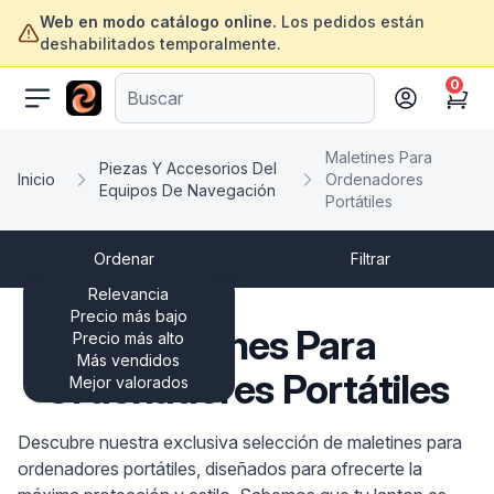
Web en modo catálogo online.
Los pedidos están
deshabilitados temporalmente.
0
ofertasinformatica.com
Cart
Maletines Para
Piezas Y Accesorios Del
Inicio
Ordenadores
Equipos De Navegación
Portátiles
Ordenar
Filtrar
Relevancia
Precio más bajo
Maletines Para
Precio más alto
Más vendidos
Ordenadores Portátiles
Mejor valorados
Descubre nuestra exclusiva selección de maletines para
ordenadores portátiles, diseñados para ofrecerte la