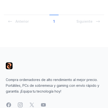
Anterior
1
Siguiente
Footer
Compra ordenadores de alto rendimiento al mejor precio.
Portátiles, PCs de sobremesa y gaming con envío rápido y
garantía. ¡Equipa tu tecnología hoy!
Facebook
Instagram
X
YouTube