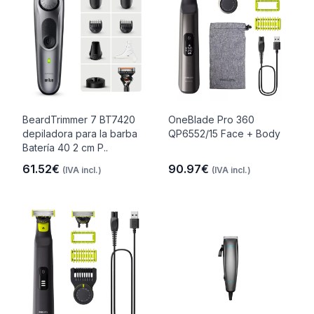
BeardTrimmer 7 BT7420
OneBlade Pro 360
depiladora para la barba
QP6552/15 Face + Body
Batería 40 2 cm P..
61.52€
90.97€
(IVA incl.)
(IVA incl.)