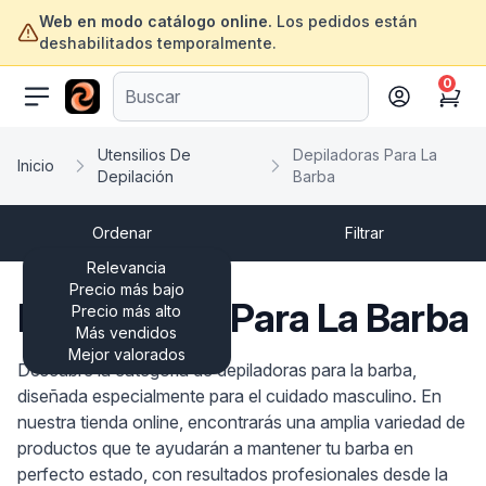
Web en modo catálogo online.
Los pedidos están
deshabilitados temporalmente.
0
ofertasinformatica.com
Cart
Utensilios De
Depiladoras Para La
Inicio
Depilación
Barba
Ordenar
Filtrar
Relevancia
Precio más bajo
Depiladoras Para La Barba
Precio más alto
Más vendidos
Mejor valorados
Descubre la categoría de depiladoras para la barba,
diseñada especialmente para el cuidado masculino. En
nuestra tienda online, encontrarás una amplia variedad de
productos que te ayudarán a mantener tu barba en
perfecto estado, con resultados profesionales desde la