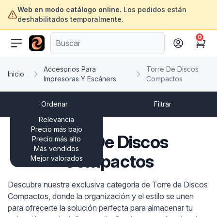
Web en modo catálogo online.
Los pedidos están
deshabilitados temporalmente.
0
ofertasinformatica.com
Cart
Accesorios Para
Torre De Discos
Inicio
Impresoras Y Escáners
Compactos
Ordenar
Filtrar
Relevancia
Precio más bajo
Torre De Discos
Precio más alto
Más vendidos
Compactos
Mejor valorados
Descubre nuestra exclusiva categoría de Torre de Discos
Compactos, donde la organización y el estilo se unen
para ofrecerte la solución perfecta para almacenar tu