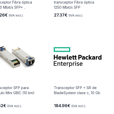
sceptor Fibra óptica
transceptor Fibra óptica
0 Mbit/s SFP+ ..
1250 Mbit/s SFP
.26€
27.37€
(IVA incl.)
(IVA incl.)
sceptor SFP para
Transceptor SFP + SR de
lo Mini GBIC (10 km)
BladeSystem clase c, 10 Gb
52€
184.96€
(IVA incl.)
(IVA incl.)