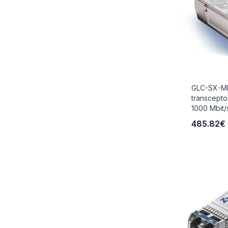
GLC-SX-M
transcepto
1000 Mbit/s
485.82€