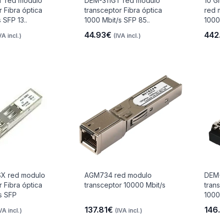
 red modulo
DEM-311GT red modulo
10 G
r Fibra óptica
transceptor Fibra óptica
red 
 SFP 13..
1000 Mbit/s SFP 85..
1000
44.93€
442
VA incl.)
(IVA incl.)
X red modulo
AGM734 red modulo
DEM-
r Fibra óptica
transceptor 10000 Mbit/s
tran
s SFP
1000
137.81€
146
VA incl.)
(IVA incl.)