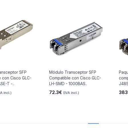
ansceptor SFP
Módulo Transceptor SFP
Paqu
e con Cisco GLC-
Compatible con Cisco GLC-
comp
SE-T -..
LH-SMD - 1000BAS..
J485
72.3€
383
VA incl.)
(IVA incl.)