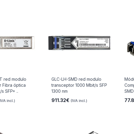
 red modulo
GLC-LH-SMD red modulo
Módu
r Fibra óptica
transceptor 1000 Mbit/s SFP
Comp
/s SFP+ ..
1300 nm
SMD 
911.32€
77.
(IVA incl.)
(IVA incl.)