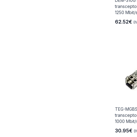
DEM-310GT
transcepto
1250 Mbit/s
62.52€
(I
io
 Libre
les Y
TEG-MGBS
Y
transcepto
1000 Mbit/
30.95€
(I