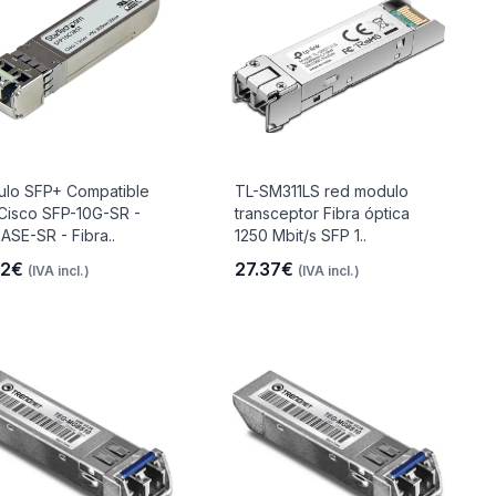
lo SFP+ Compatible
TL-SM311LS red modulo
Cisco SFP-10G-SR -
transceptor Fibra óptica
ASE-SR - Fibra..
1250 Mbit/s SFP 1..
12€
27.37€
(IVA incl.)
(IVA incl.)