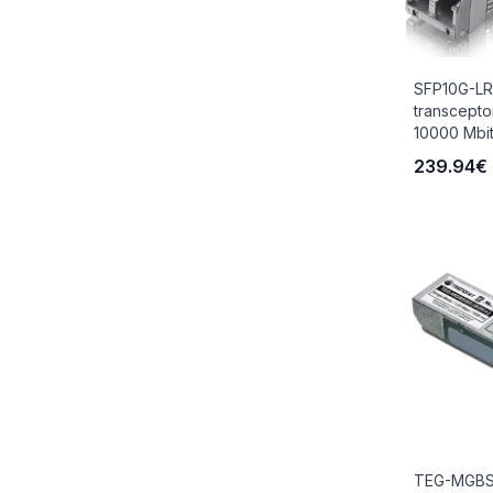
SFP10G-LR
transcepto
10000 Mbit
239.94€
TEG-MGBS