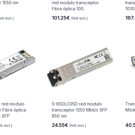
r 1550 nm
red modulo transceptor
tran
Fibra óptica 100..
1030
101.25€
167
IVA incl.)
(IVA incl.)
 red modulo
S-85DLC05D red modulo
Tran
r Fibra óptica
transceptor 1250 Mbit/s SFP
Módu
s SFP
850 nm
24.55€
40.
VA incl.)
(IVA incl.)