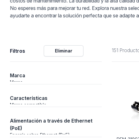
costos de mantenimiento. La durabilidad y la alta calidad
No esperes más para mejorar tu red. Explora nuestra sel
ción
ayudarte a encontrar la solución perfecta que se adapte 
151 Product
Filtros
Eliminar
áficos
ión
Marca
Marca
Características
Marca compatible
Alimentación a través de Ethernet
(PoE)
Energía sobre Ethernet (PoE)
nal