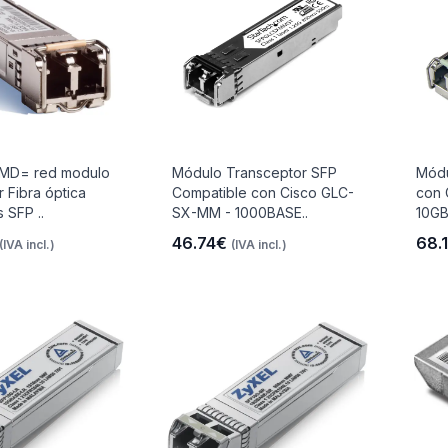
MD= red modulo
Módulo Transceptor SFP
Módu
r Fibra óptica
Compatible con Cisco GLC-
con 
 SFP ..
SX-MM - 1000BASE..
10GB
46.74€
68.
(IVA incl.)
(IVA incl.)