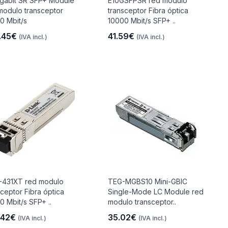
igabit SR SFP+ Module
E10GSFPSR red modulo
modulo transceptor
transceptor Fibra óptica
0 Mbit/s
10000 Mbit/s SFP+ ..
.45€
41.59€
(IVA incl.)
(IVA incl.)
431XT red modulo
TEG-MGBS10 Mini-GBIC
sceptor Fibra óptica
Single-Mode LC Module red
0 Mbit/s SFP+ ..
modulo transceptor..
.42€
35.02€
(IVA incl.)
(IVA incl.)