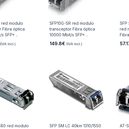
 red modulo
SFP10G-SR red modulo
SFP 
r Fibra óptica
transceptor Fibra óptica
red 
/s SFP+ ..
10000 Mbit/s SFP+ ..
Fibra
149.8€
57.
(IVA incl.)
(IVA incl.)
80 red modulo
SFP SM LC 40km 1310/1550
AT-S