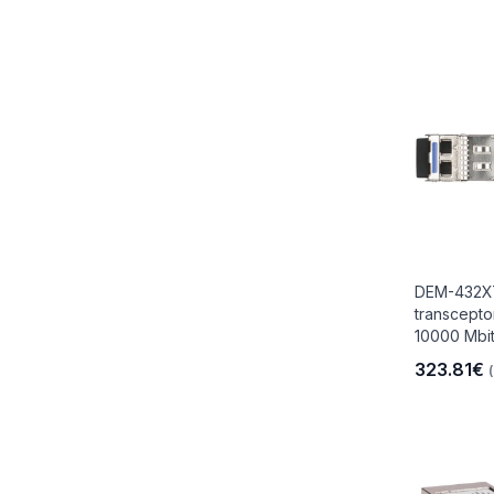
DEM-432XT
transcepto
10000 Mbit
323.81€