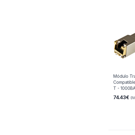
Módulo Tr
Compatibl
T - 1000BA
74.43€
(I