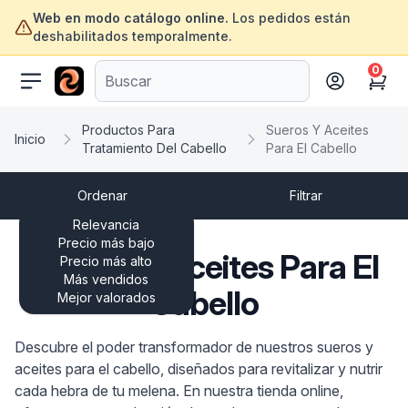
Web en modo catálogo online.
Los pedidos están
deshabilitados temporalmente.
0
ofertasinformatica.com
Cart
Productos Para
Sueros Y Aceites
Inicio
Tratamiento Del Cabello
Para El Cabello
Ordenar
Filtrar
Relevancia
Precio más bajo
Sueros Y Aceites Para El
Precio más alto
Más vendidos
Cabello
Mejor valorados
Descubre el poder transformador de nuestros sueros y
aceites para el cabello, diseñados para revitalizar y nutrir
cada hebra de tu melena. En nuestra tienda online,