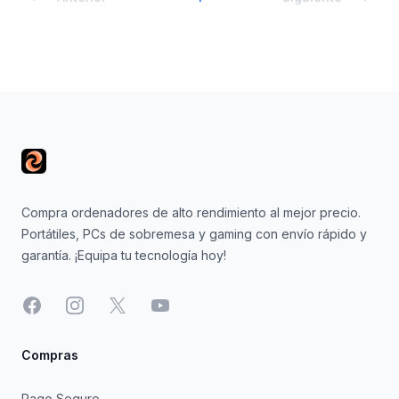
Footer
Compra ordenadores de alto rendimiento al mejor precio.
Portátiles, PCs de sobremesa y gaming con envío rápido y
garantía. ¡Equipa tu tecnología hoy!
Facebook
Instagram
X
YouTube
Compras
Pago Seguro