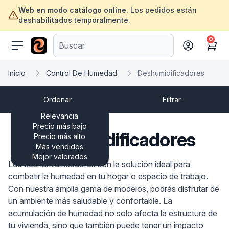
Web en modo catálogo online.
Los pedidos están
deshabilitados temporalmente.
0
ofertasinformatica.com
Cart
Inicio
Control De Humedad
Deshumidificadores
Ordenar
Filtrar
Relevancia
Precio más bajo
Deshumidificadores
Precio más alto
Más vendidos
Mejor valorados
Los deshumidificadores son la solución ideal para
combatir la humedad en tu hogar o espacio de trabajo.
Con nuestra amplia gama de modelos, podrás disfrutar de
un ambiente más saludable y confortable. La
acumulación de humedad no solo afecta la estructura de
tu vivienda, sino que también puede tener un impacto