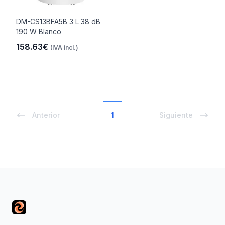
DM-CS13BFA5B 3 L 38 dB
190 W Blanco
158.63€
(IVA incl.)
Anterior
1
Siguiente
Footer