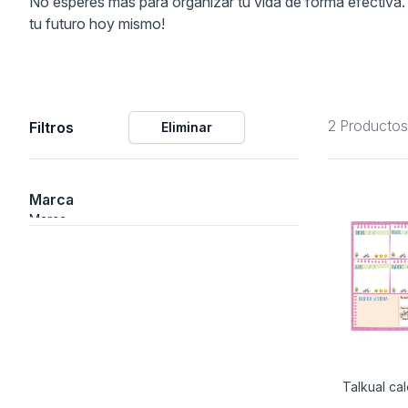
No esperes más para organizar tu vida de forma efectiva. E
tu futuro hoy mismo!
ción
2 Productos
Filtros
Eliminar
áficos
ión
Marca
Marca
Talkual ca
nal