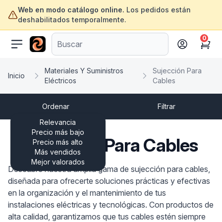
Web en modo catálogo online.
Los pedidos están
deshabilitados temporalmente.
0
ofertasinformatica.com
Cart
Materiales Y Suministros
Sujección Para
Inicio
Eléctricos
Cables
Ordenar
Filtrar
Relevancia
Precio más bajo
Sujección Para Cables
Precio más alto
Más vendidos
Mejor valorados
Descubre nuestra amplia gama de sujección para cables,
diseñada para ofrecerte soluciones prácticas y efectivas
en la organización y el mantenimiento de tus
instalaciones eléctricas y tecnológicas. Con productos de
alta calidad, garantizamos que tus cables estén siempre