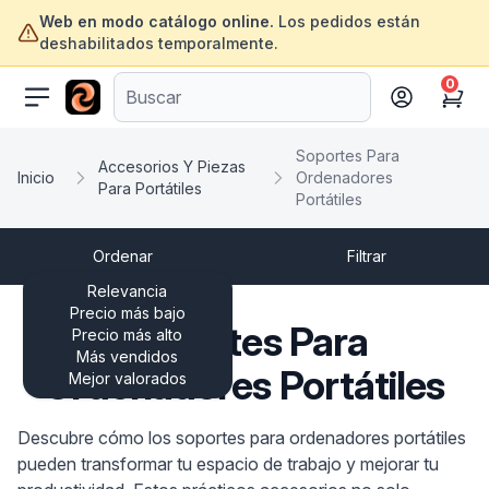
Web en modo catálogo online.
Los pedidos están
deshabilitados temporalmente.
0
ofertasinformatica.com
Cart
Soportes Para
Accesorios Y Piezas
Inicio
Ordenadores
Para Portátiles
Portátiles
Ordenar
Filtrar
Relevancia
Precio más bajo
Soportes Para
Precio más alto
Más vendidos
Ordenadores Portátiles
Mejor valorados
Descubre cómo los soportes para ordenadores portátiles
pueden transformar tu espacio de trabajo y mejorar tu