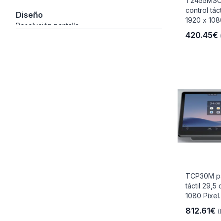
T2455MSC-
control tác
Diseño
1920 x 1080
Resolución pantalla
420.45€
io
 Libre
les Y
TCP30M pa
Y
táctil 29,5
1080 Pixel.
812.61€
(