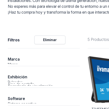
instalaciones. Con tecnología de última generación, nuest
No esperes más para elevar el control de tu entorno a un 
ción
¡Haz tu compra hoy y transforma la forma en que interact
5 Productos
Filtros
Eliminar
áficos
ión
Marca
Marca
Exhibición
Pulgadas
Tipo de pantalla
Tecnología de visualización
Software
Sistema operativo
nal