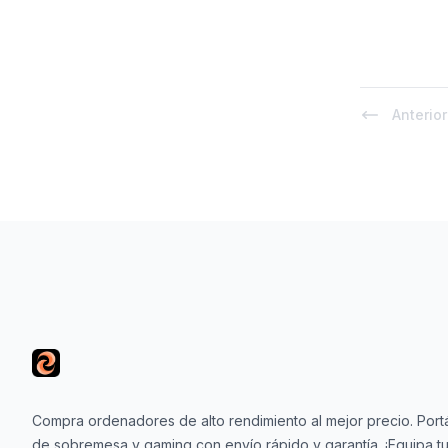
Anterior
Footer
Compra ordenadores de alto rendimiento al mejor precio. Portá
de sobremesa y gaming con envío rápido y garantía. ¡Equipa tu