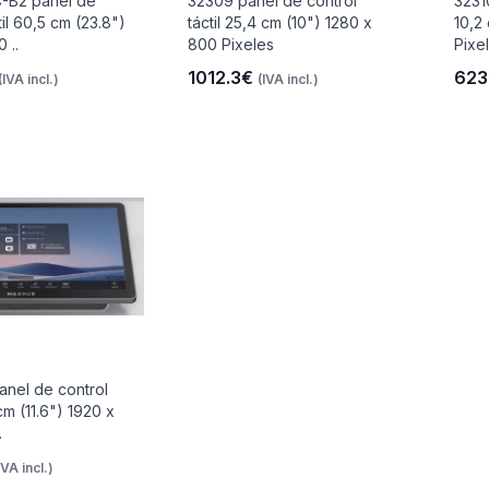
B2 panel de
32309 panel de control
32310
til 60,5 cm (23.8")
táctil 25,4 cm (10") 1280 x
10,2
 ..
800 Pixeles
Pixe
1012.3€
623
(IVA incl.)
(IVA incl.)
nel de control
 cm (11.6") 1920 x
.
IVA incl.)