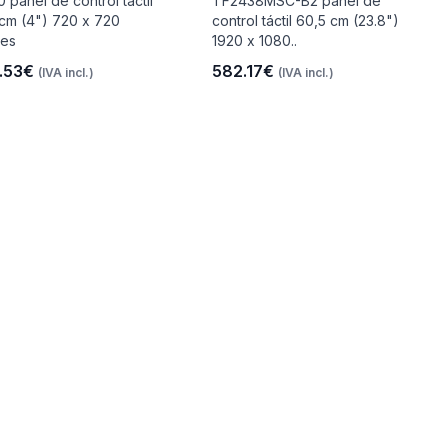
 panel de control táctil
TF2438MSC-B2 panel de
 cm (4") 720 x 720
control táctil 60,5 cm (23.8")
les
1920 x 1080..
.53€
582.17€
(IVA incl.)
(IVA incl.)