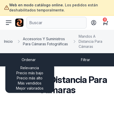
Web en modo catálogo online.
Los pedidos están
deshabilitados temporalmente.
0
ofertasinformatica.com
Cart
Mandos A
Accesorios Y Suministros
Inicio
Distancia Para
Para Cámaras Fotográficas
Cámaras
Ordenar
Filtrar
Relevancia
Precio más bajo
Mandos A Distancia Para
Precio más alto
Más vendidos
Cámaras
Mejor valorados