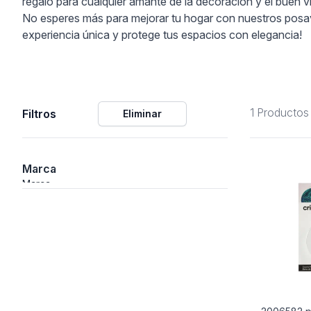
regalo para cualquier amante de la decoración y el buen viv
No esperes más para mejorar tu hogar con nuestros posava
ción
experiencia única y protege tus espacios con elegancia!
1 Productos
Filtros
Eliminar
áficos
ión
Marca
Marca
nal