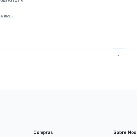
osavasos 4
VA incl.)
1
Compras
Sobre Nos